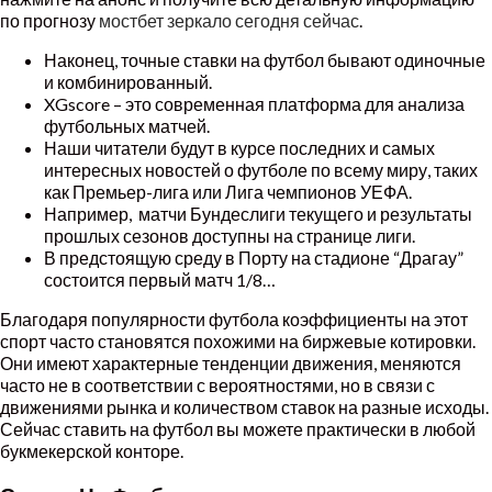
по прогнозу
мостбет зеркало сегодня сейчас
.
Наконец, точные ставки на футбол бывают одиночные
и комбинированный.
XGscore – это современная платформа для анализа
футбольных матчей.
Наши читатели будут в курсе последних и самых
интересных новостей о футболе по всему миру, таких
как Премьер-лига или Лига чемпионов УЕФА.
Например, матчи Бундеслиги текущего и результаты
прошлых сезонов доступны на странице лиги.
В предстоящую среду в Порту на стадионе “Драгау”
состоится первый матч 1/8…
Благодаря популярности футбола коэффициенты на этот
спорт часто становятся похожими на биржевые котировки.
Они имеют характерные тенденции движения, меняются
часто не в соответствии с вероятностями, но в связи с
движениями рынка и количеством ставок на разные исходы.
Сейчас ставить на футбол вы можете практически в любой
букмекерской конторе.