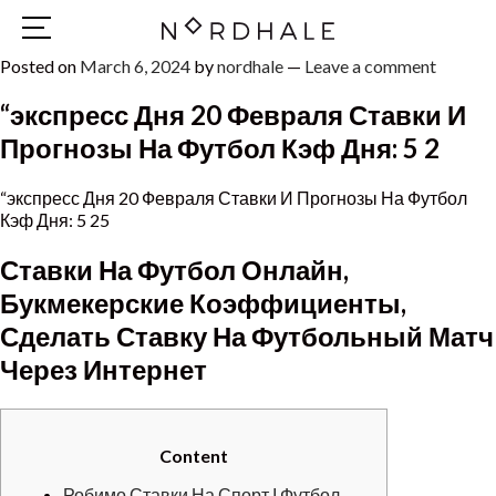
Nordhale
Posted on
March 6, 2024
by
nordhale
—
Leave a comment
“экспресс Дня 20 Февраля Ставки И
Прогнозы На Футбол Кэф Дня: 5 2
“экспресс Дня 20 Февраля Ставки И Прогнозы На Футбол
Кэф Дня: 5 25
Ставки На Футбол Онлайн,
Букмекерские Коэффициенты,
Сделать Ставку На Футбольный Матч
Через Интернет
Content
Робимо Ставки На Спорт І Футбол —