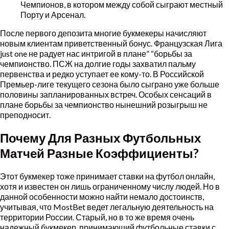
Чемпионов, в котором между собой сыграют местный
Порту и Арсенал.
После первого депозита многие букмекеры начисляют
новым клиентам приветственный бонус. Французская Лига
just one не радует нас интригой в плане” “борьбы за
чемпионство. ПСЖ на долгие годы захватил пальму
первенства и редко уступает ее кому-то. В Российской
Премьер-лиге текущего сезона было сыграно уже больше
половины запланированных встреч. Особых сенсаций в
плане борьбы за чемпионство нынешний розыгрыш не
преподносит.
Почему Для Разных Футбольных
Матчей Разные Коэффициенты?
Этот букмекер тоже принимает ставки на футбол онлайн,
хотя и известен он лишь ограниченному числу людей. Но в
данной особенности можно найти немало достоинств,
учитывая, что MostBet ведет легальную деятельность на
территории России. Старый, но в то же время очень
надежный букмекер, принимающий футбольные ставки с