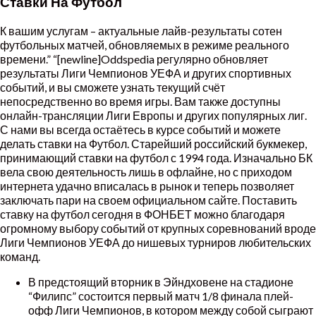
Ставки На Футбол
К вашим услугам – актуальные лайв-результаты сотен
футбольных матчей, обновляемых в режиме реального
времени.” “[newline]Oddspedia регулярно обновляет
результаты Лиги Чемпионов УЕФА и других спортивных
событий, и вы сможете узнать текущий счёт
непосредственно во время игры. Вам также доступны
онлайн-трансляции Лиги Европы и других популярных лиг.
С нами вы всегда остаётесь в курсе событий и можете
делать ставки на Футбол. Старейший российский букмекер,
принимающий ставки на футбол с 1994 года. Изначально БК
вела свою деятельность лишь в офлайне, но с приходом
интернета удачно вписалась в рынок и теперь позволяет
заключать пари на своем официальном сайте. Поставить
ставку на футбол сегодня в ФОНБЕТ можно благодаря
огромному выбору событий от крупных соревнований вроде
Лиги Чемпионов УЕФА до нишевых турниров любительских
команд.
В предстоящий вторник в Эйндховене на стадионе
“Филипс” состоится первый матч 1/8 финала плей-
офф Лиги Чемпионов, в котором между собой сыграют