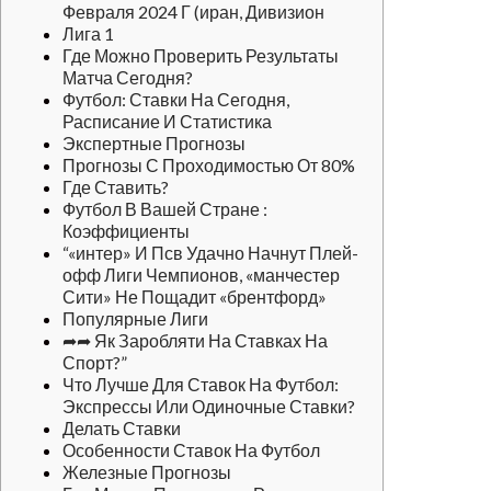
Февраля 2024 Г (иран, Дивизион
Лига 1
Где Можно Проверить Результаты
Матча Сегодня?
Футбол: Ставки На Сегодня,
Расписание И Статистика
Экспертные Прогнозы
Прогнозы С Проходимостью От 80%
Где Ставить?
Футбол В Вашей Стране :
Коэффициенты
“«интер» И Псв Удачно Начнут Плей-
офф Лиги Чемпионов, «манчестер
Сити» Не Пощадит «брентфорд»
Популярные Лиги
➦➦ Як Заробляти На Ставках На
Спорт?”
Что Лучше Для Ставок На Футбол:
Экспрессы Или Одиночные Ставки?
Делать Ставки
Особенности Ставок На Футбол
Железные Прогнозы