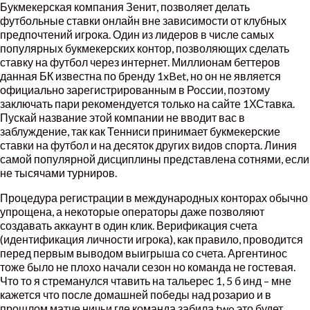
Букмекерская компания Зенит, позволяет делать
футбольные ставки онлайн вне зависимости от клубных
предпочтений игрока. Один из лидеров в числе самых
популярных букмекерских контор, позволяющих сделать
ставку на футбол через интернет. Миллионам беттеров
данная БК известна по бренду 1xBet, но он не является
официально зарегистрированным в России, поэтому
заключать пари рекомендуется только на сайте 1ХСтавка.
Пускай название этой компании не вводит вас в
заблуждение, так как Тенниси принимает букмекерские
ставки на футбол и на десяток других видов спорта. Линия
самой популярной дисциплины представлена сотнями, если
не тысячами турниров.
Процедура регистрации в международных конторах обычно
упрощена, а некоторые операторы даже позволяют
создавать аккаунт в один клик. Верификация счета
(идентификация личности игрока), как правило, проводится
перед первым выводом выигрыша со счета. Аргентинос
тоже было не плохо начали сезон но команда не гостевая.
Что то я стреманулся чтавить на тальерес 1, 5 б инд – мне
кажется что после домашней победы над розарио и в
прошлом матче ничьи где команда забила two это будет